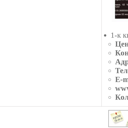
1-к 
Цен
Кон
Адр
Тел
E-m
ww
Кол