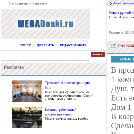
1-к квартира в Варгашах
Доски объявлен
Ковры ручной р
United Afghanis
Реклама в .RU
|
Д
1-к кв
ПОИСК
|
ДОБАВИТЬ
|
РЕДАКТИРОВАТЬ
2026-07-
Реклама
В про
1 комн
Тренажер: 4 кроссовера - одна
Душ, 
база
Комплекс для функциональных
Есть в
тренировок реабилитации Стек 4
х 100кг, 450 х 200 см
Дом 1 
Ежовик гребенчатый
В квар
пролонгирующий
Много других лесных грибов
Сдела