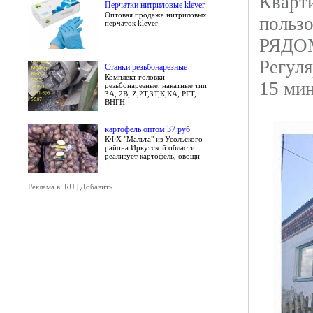
Кварти
Перчатки нитриловые klever
Оптовая продажа нитриловых
польз
перчаток klever
РЯДО
Регуля
Станки резьбонарезные
Комплект головки
15 мин
резьбонарезные, накатные тип
3А, 2В, Z,2Т,3Т,К,КА, РГТ,
ВНГН
картофель оптом 37 руб
КФХ "Мальта" из Усольского
района Иркутской области
реализует картофель, овощи
Реклама в .RU
|
Добавить