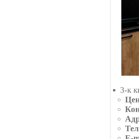
3-к 
Цен
Кон
Адр
Тел
E-m