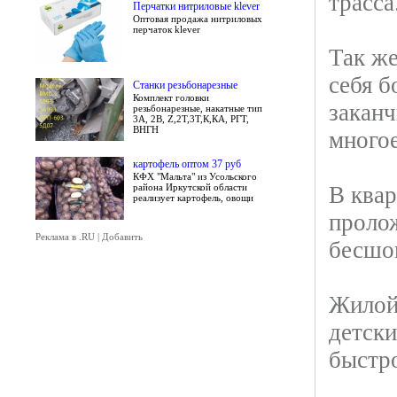
трасса
Перчатки нитриловые klever
Оптовая продажа нитриловых
перчаток klever
Так же
себя б
Станки резьбонарезные
Комплект головки
заканч
резьбонарезные, накатные тип
3А, 2В, Z,2Т,3Т,К,КА, РГТ,
ВНГН
многое
картофель оптом 37 руб
КФХ "Мальта" из Усольского
района Иркутской области
В квар
реализует картофель, овощи
проло
Реклама в .RU
|
Добавить
бесшов
Жилой
детски
быстр