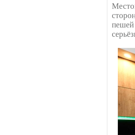
Местоп
сторон
пешей 
серьёз