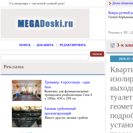
3-к квартира с системой умный дом!
Доски объявлен
Ковры ручной р
United Afghanis
Реклама в .RU
|
Д
3-к кв
ПОИСК
|
ДОБАВИТЬ
|
РЕДАКТИРОВАТЬ
2026-07-
Реклама
Кварти
изолир
Тренажер: 4 кроссовера - одна
выходо
база
Комплекс для функциональных
туалет
тренировок реабилитации Стек 4
х 100кг, 450 х 200 см
геомет
Ежовик гребенчатый
подроб
пролонгирующий
Много других лесных грибов
устано